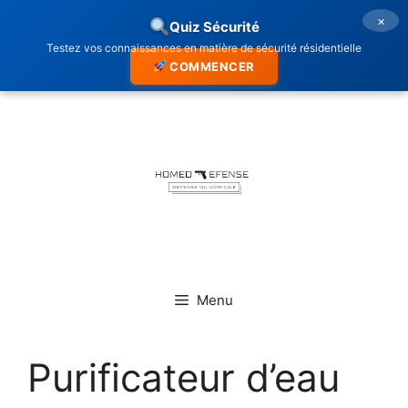
×
Quiz Sécurité
Testez vos connaissances en matière de sécurité résidentielle
COMMENCER
Aller
au
contenu
Menu
Purificateur d’eau