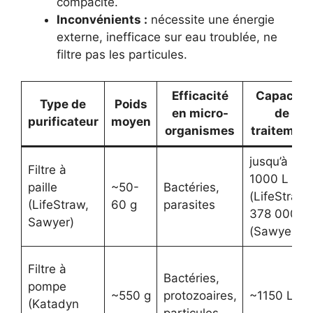
compacité.
Inconvénients :
nécessite une énergie
externe, inefficace sur eau troublée, ne
filtre pas les particules.
Efficacité
Capacité
Type de
Poids
en micro-
de
purificateur
moyen
organismes
traitemen
jusqu’à
Filtre à
1000 L
paille
~50-
Bactéries,
(LifeStraw)
(LifeStraw,
60 g
parasites
378 000 L
Sawyer)
(Sawyer)
Filtre à
Bactéries,
pompe
~550 g
protozoaires,
~1150 L
(Katadyn