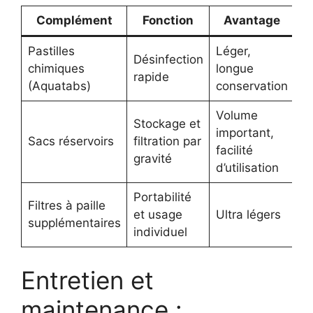
Complément
Fonction
Avantage
Pastilles
Léger,
Go
Désinfection
chimiques
longue
t
rapide
(Aquatabs)
conservation
at
Volume
Stockage et
important,
Sacs réservoirs
filtration par
E
facilité
gravité
d’utilisation
Portabilité
Filtres à paille
Ca
et usage
Ultra légers
supplémentaires
li
individuel
Entretien et
maintenance :