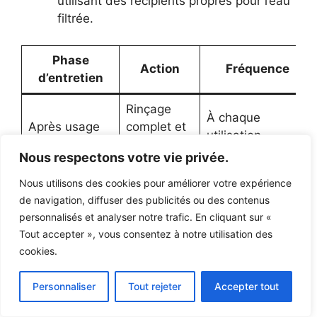
utilisant des récipients propres pour l’eau
filtrée.
Phase
Action
Fréquence
d’entretien
Rinçage
À chaque
Après usage
complet et
utilisation
séchage
Nous respectons votre vie privée.
Brossage et
Nous utilisons des cookies pour améliorer votre expérience
nettoyage
Après 5 à 10
Périodique
de navigation, diffuser des publicités ou des contenus
des filtres
utilisations
personnalisés et analyser notre trafic. En cliquant sur «
céramiques
Tout accepter », vous consentez à notre utilisation des
cookies.
Selon
Cartouches
recommandations
et
Personnaliser
Tout rejeter
Accepter tout
Remplacement
fabricant (ex.
membranes
tous les 1000-