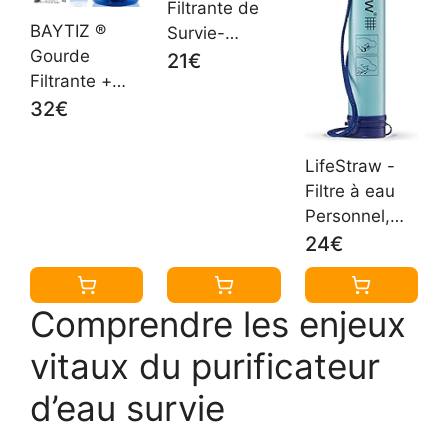
Filtrante de
BAYTIZ ®
Survie-
Gourde
Purificateur
21€
Filtrante +
d'Eau pour
Paille de
32€
Randonnée
Survie au
Camping
Charbon Actif
Bushcraft -
LifeStraw -
- Bouteille
Filtre à Eau
Filtre à eau
Filtre à Eau
de Poche,
Personnel,
Nomade :
Materiel
Bleu, 1 Unité
24€
Voyage
Militaire
Randonnée
Accessoires
Trek Camping
Survivalisme
Comprendre les enjeux
Kit
Equipement
vitaux du purificateur
Purificateur
Kit. (bleu*2)
(Gourde
d’eau survie
Bleue)