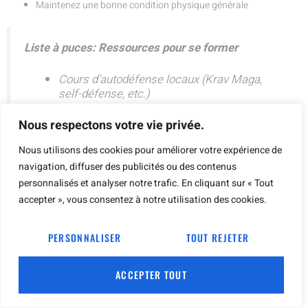
Maintenez une bonne condition physique générale
Liste à puces: Ressources pour se former
Cours d’autodéfense locaux (Krav Maga,
self-défense, etc.)
Livres spécialisés sur la défense du domicile
et la préparation mentale
Nous respectons votre vie privée.
Chaînes YouTube dédiées aux techniques de
sécurité personnelle
Nous utilisons des cookies pour améliorer votre expérience de
Séminaires et ateliers sur la gestion du
navigation, diffuser des publicités ou des contenus
stress et la prise de décision en situation de
personnalisés et analyser notre trafic. En cliquant sur « Tout
crise
accepter », vous consentez à notre utilisation des cookies.
Applications mobiles proposant des
exercices de préparation mentale
PERSONNALISER
TOUT REJETER
ACCEPTER TOUT
N’oubliez pas que l’objectif principal de cet entraînement est
d’augmenter votre confiance et votre capacité à réagir de manière