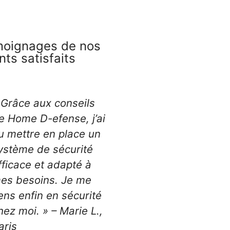
oignages de nos
ents satisfaits
 Grâce aux conseils
e Home D-efense, j’ai
u mettre en place un
ystème de sécurité
fficace et adapté à
es besoins. Je me
ens enfin en sécurité
hez moi. » – Marie L.,
aris