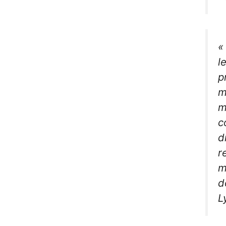
«
l
p
m
m
c
d
r
m
d
L