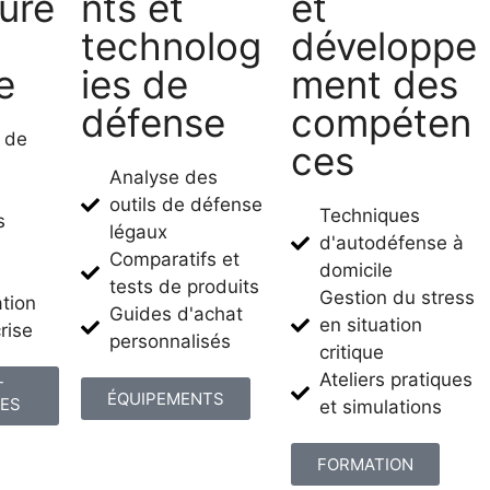
ure
nts et
et
technolog
développe
e
ies de
ment des
défense
compéten
n de
ces
Analyse des
outils de défense
Techniques
s
légaux
d'autodéfense à
Comparatifs et
domicile
tests de produits
Gestion du stress
tion
Guides d'achat
en situation
rise
personnalisés
critique
Ateliers pratiques
T
ÉQUIPEMENTS
ES
et simulations
FORMATION