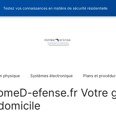
Testez vos connaissances en matière de sécurité résidentielle
on physique
Systèmes électronique
Plans et procédu
omeD-efense.fr Votre 
domicile