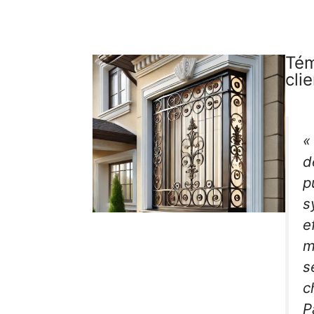
Tém
cli
«
d
p
s
e
m
s
c
P