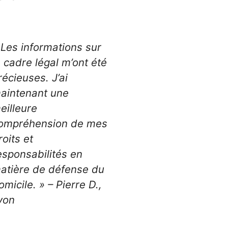
 Les informations sur
e cadre légal m’ont été
récieuses. J’ai
aintenant une
eilleure
ompréhension de mes
roits et
esponsabilités en
atière de défense du
omicile. » – Pierre D.,
yon