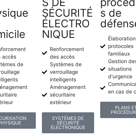
S DE
procéd
ysique
SÉCURITÉ
s de
ÉLECTRO
défens
icile
NIQUE​
Élaboratio
protocoles
nforcement
Renforcement
familiaux
 accès
des accès
Gestion de
stèmes de
Systèmes de
situations
rouillage
verrouillage
d'urgence
elligents
intelligents
Communica
énagement
Aménagement
en cas de c
uritaire
sécuritaire
érieur
extérieur
PLANS E
PROCÉDUR
CURISATION
SYSTÈMES DE
PHYSIQUE
SÉCURITÉ
ÉLECTRONIQUE