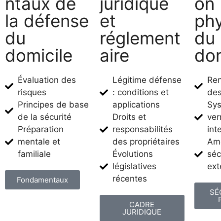
ntaux de
juridique
on
la défense
et
ph
du
réglement
du
domicile
aire
dom
Évaluation des
Légitime défense
Re
risques
: conditions et
des
Principes de base
applications
Sy
de la sécurité
Droits et
ver
Préparation
responsabilités
int
mentale et
des propriétaires
Am
familiale
Évolutions
séc
législatives
ext
récentes
Fondamentaux
SÉ
CADRE
JURIDIQUE