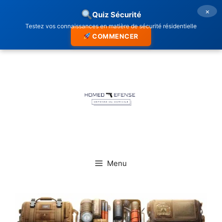
×
Quiz Sécurité
Testez vos connaissances en matière de sécurité résidentielle
COMMENCER
Aller
au
contenu
Menu