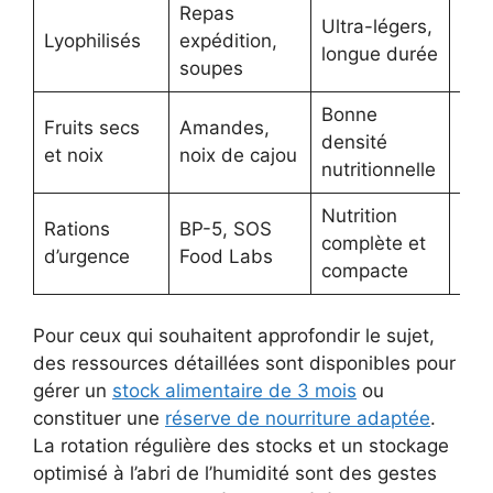
Repas
Pré
Ultra-légers,
Lyophilisés
expédition,
rap
longue durée
soupes
d’e
Bonne
Fruits secs
Amandes,
lon
densité
et noix
noix de cajou
con
nutritionnelle
Nutrition
Con
Rations
BP-5, SOS
complète et
sit
d’urgence
Food Labs
compacte
crit
Pour ceux qui souhaitent approfondir le sujet,
des ressources détaillées sont disponibles pour
gérer un
stock alimentaire de 3 mois
ou
constituer une
réserve de nourriture adaptée
.
La rotation régulière des stocks et un stockage
optimisé à l’abri de l’humidité sont des gestes