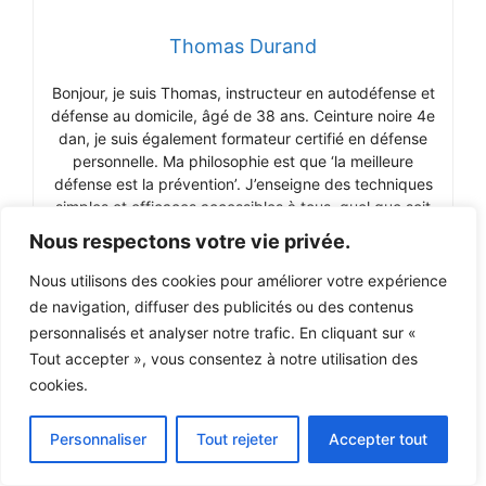
Thomas Durand
Bonjour, je suis Thomas, instructeur en autodéfense et
défense au domicile, âgé de 38 ans. Ceinture noire 4e
dan, je suis également formateur certifié en défense
personnelle. Ma philosophie est que ‘la meilleure
défense est la prévention’. J’enseigne des techniques
simples et efficaces accessibles à tous, quel que soit
l’âge ou la condition physique. Rejoignez-moi pour
Nous respectons votre vie privée.
apprendre à vous protéger et à gagner en confiance.
Nous utilisons des cookies pour améliorer votre expérience
de navigation, diffuser des publicités ou des contenus
Publications Similaires :
personnalisés et analyser notre trafic. En cliquant sur «
Filtration de l’eau en Survie :
Tout accepter », vous consentez à notre utilisation des
Techniques Essentielles pour Purifier
cookies.
Votre Eau
Règle 3 de Survie : Tout Ce Que Vous
Personnaliser
Tout rejeter
Accepter tout
Devez Savoir
Kit de Survie Haut de Gamme : Guide