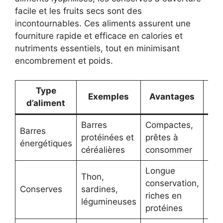
facile et les fruits secs sont des
incontournables. Ces aliments assurent une
fourniture rapide et efficace en calories et
nutriments essentiels, tout en minimisant
encombrement et poids.
Type
Exemples
Avantages
Car
d’aliment
Barres
Compactes,
Barres
protéinées et
prêtes à
Den
énergétiques
céréalières
consommer
Longue
Thon,
conservation,
Conserves
sardines,
Ouv
riches en
légumineuses
protéines