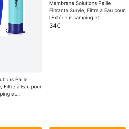
Membrane Solutions Paille
Filtrante Survie, Filtre à Eau pour
l'Extérieur camping et
randonnée, Élimine 99,9999%
34€
des Bactéries, Précision de
filtration 0,1 micron, Sans BPA,
Ultra-légère, 4 Pack
tions Paille
e, Filtre à Eau pour
ping et
imine 99,9999%
ision de filtration
ns BPA, Ultra-