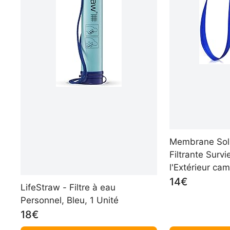
Membrane Solu
Filtrante Survi
l'Extérieur cam
randonnée, Él
14€
LifeStraw - Filtre à eau
des E.coli, Préc
Personnel, Bleu, 1 Unité
0,1 micron, Sa
18€
légère, 1 Pack