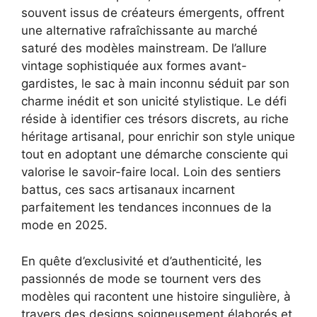
au temps
souvent issus de créateurs émergents, offrent
Bandoulière
une alternative rafraîchissante au marché
Cuir Véritable,
saturé des modèles mainstream. De l’allure
Couleur:Salerno
vintage sophistiquée aux formes avant-
- Marron
gardistes, le sac à main inconnu séduit par son
charme inédit et son unicité stylistique. Le défi
réside à identifier ces trésors discrets, au riche
héritage artisanal, pour enrichir son style unique
tout en adoptant une démarche consciente qui
valorise le savoir-faire local. Loin des sentiers
battus, ces sacs artisanaux incarnent
parfaitement les tendances inconnues de la
mode en 2025.
En quête d’exclusivité et d’authenticité, les
passionnés de mode se tournent vers des
modèles qui racontent une histoire singulière, à
travers des designs soigneusement élaborés et