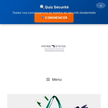
×
Quiz Sécurité
Testez vos connaissances en matière de sécurité résidentielle
COMMENCER
Aller
au
contenu
Menu