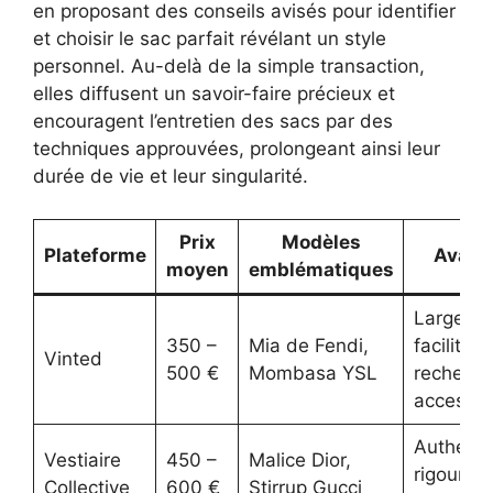
en proposant des conseils avisés pour identifier
et choisir le sac parfait révélant un style
personnel. Au-delà de la simple transaction,
elles diffusent un savoir-faire précieux et
encouragent l’entretien des sacs par des
techniques approuvées, prolongeant ainsi leur
durée de vie et leur singularité.
Prix
Modèles
Plateforme
Avant
moyen
emblématiques
Large ch
350 –
Mia de Fendi,
facilité d
Vinted
500 €
Mombasa YSL
recherche
accessib
Authentif
Vestiaire
450 –
Malice Dior,
rigoureu
Collective
600 €
Stirrup Gucci