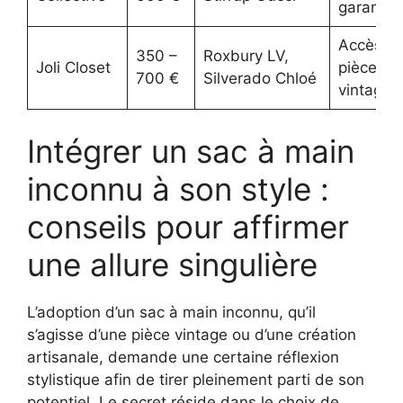
garantie 
Accès à 
350 –
Roxbury LV,
Joli Closet
pièces ra
700 €
Silverado Chloé
vintage
Intégrer un sac à main
inconnu à son style :
conseils pour affirmer
une allure singulière
L’adoption d’un sac à main inconnu, qu’il
s’agisse d’une pièce vintage ou d’une création
artisanale, demande une certaine réflexion
stylistique afin de tirer pleinement parti de son
potentiel. Le secret réside dans le choix de