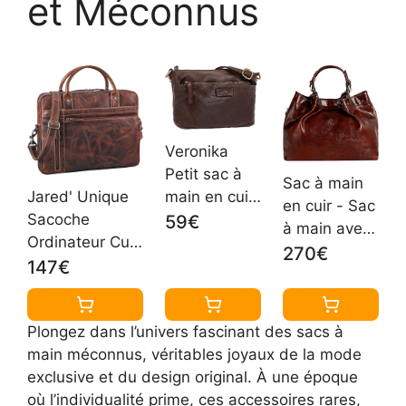
et Méconnus
Veronika
Petit sac à
Sac à main
Jared' Unique
main en cuir
en cuir - Sac
Sacoche
pour femme
59€
à main avec
Ordinateur Cuir
Sac de
poignée
270€
Sac Ordinateur
soirée Sac à
147€
supérieure -
15.6 Pouces à
bandoulière,
Portefeuille
16 Cartable
marron,
en cuir
Plongez dans l’univers fascinant des sacs à
Homme
Taille unique
pleine fleur
main méconnus, véritables joyaux de la mode
Vintage Sac de
pour femme
exclusive et du design original. À une époque
Travail Femme
- Résistance
où l’individualité prime, ces accessoires rares,
Sac à Main