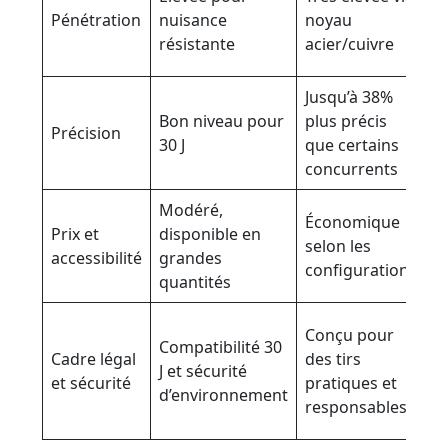
m
Pénétration
nuisance
noyau
s
résistante
acier/cuivre
m
Jusqu’à 38%
T
Bon niveau pour
plus précis
d
Précision
30 J
que certains
b
concurrents
c
Modéré,
V
Économique
Prix et
disponible en
le
selon les
accessibilité
grandes
m
configurations
quantités
et
Conçu pour
R
Compatibilité 30
Cadre légal
des tirs
d
J et sécurité
et sécurité
pratiques et
et
d’environnement
responsables
l