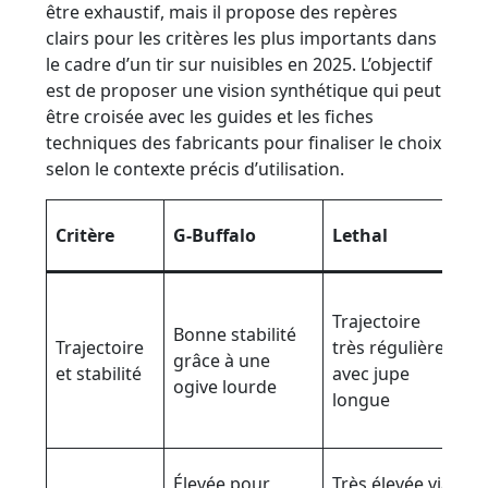
être exhaustif, mais il propose des repères
clairs pour les critères les plus importants dans
le cadre d’un tir sur nuisibles en 2025. L’objectif
est de proposer une vision synthétique qui peut
être croisée avec les guides et les fiches
techniques des fabricants pour finaliser le choix
selon le contexte précis d’utilisation.
J
Critère
G-Buffalo
Lethal
(
V
Trajectoire
Bonne stabilité
s
Trajectoire
très régulière
grâce à une
lo
et stabilité
avec jupe
ogive lourde
s
longue
t
B
Élevée pour
Très élevée via