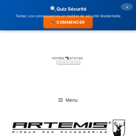
×
Quiz Sécurité
Testez vos connaissances en matière de sécurité résidentielle
COMMENCER
Aller
au
contenu
Menu