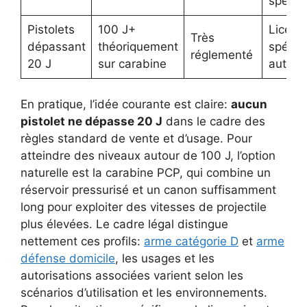
spécif
Pistolets
100 J+
Licenc
Très
dépassant
théoriquement
spécifi
réglementé
20 J
sur carabine
autoris
En pratique, l’idée courante est claire:
aucun
pistolet ne dépasse 20 J
dans le cadre des
règles standard de vente et d’usage. Pour
atteindre des niveaux autour de 100 J, l’option
naturelle est la carabine PCP, qui combine un
réservoir pressurisé et un canon suffisamment
long pour exploiter des vitesses de projectile
plus élevées. Le cadre légal distingue
nettement ces profils:
arme catégorie D
et
arme
défense domicile
, les usages et les
autorisations associées varient selon les
scénarios d’utilisation et les environnements.