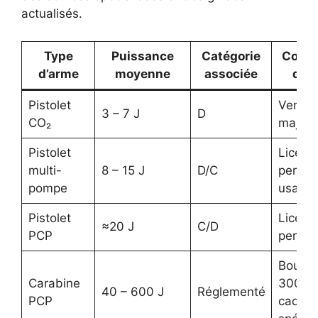
actualisés.
Type
Puissance
Catégorie
Condi
d’arme
moyenne
associée
d’a
Pistolet
Vente l
3 – 7 J
D
CO₂
majeur
Pistolet
Licenc
multi-
8 – 15 J
D/C
permis
pompe
usage
Pistolet
Licenc
≈20 J
C/D
PCP
permis
Bouteil
Carabine
300 ba
40 – 600 J
Réglementé
PCP
cadre 