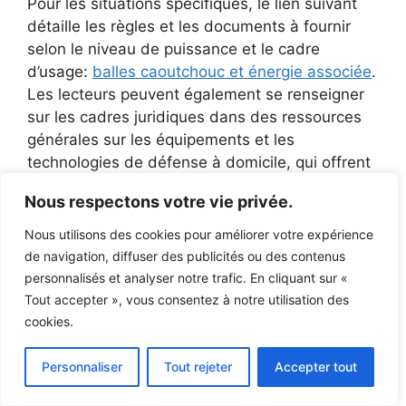
Pour les situations spécifiques, le lien suivant
détaille les règles et les documents à fournir
selon le niveau de puissance et le cadre
d’usage:
balles caoutchouc et énergie associée
.
Les lecteurs peuvent également se renseigner
sur les cadres juridiques dans des ressources
générales sur les équipements et les
technologies de défense à domicile, qui offrent
des perspectives complémentaires et pratiques
Nous respectons votre vie privée.
pour 2025.
Nous utilisons des cookies pour améliorer votre expérience
Exemples concrets et retours d’expérience
de navigation, diffuser des publicités ou des contenus
indiquent que les fabricants privilégient les
personnalisés et analyser notre trafic. En cliquant sur «
segments sûrs et conformes. Certaines
Tout accepter », vous consentez à notre utilisation des
marques européennes proposent des offres qui
cookies.
respectent les cadres légaux tout en offrant des
performances suffisantes pour l’entraînement et
Personnaliser
Tout rejeter
Accepter tout
le tir sportif sur cible. Pour les passionnés qui