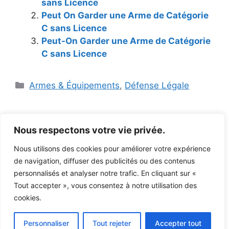
sans Licence
Peut On Garder une Arme de Catégorie
C sans Licence
Peut-On Garder une Arme de Catégorie
C sans Licence
Catégories
Armes & Équipements
,
Défense Légale
Nous respectons votre vie privée.
Nous utilisons des cookies pour améliorer votre expérience
de navigation, diffuser des publicités ou des contenus
personnalisés et analyser notre trafic. En cliquant sur «
Mentions légales et Politique de confidentialité
Tout accepter », vous consentez à notre utilisation des
Avertissements légaux
cookies.
Accessibilité et Plan du site
A propos
Blog
Personnaliser
Tout rejeter
Accepter tout