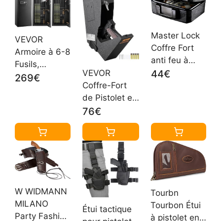
Master Lock
VEVOR
Coffre Fort
Armoire à 6-8
anti feu à
Fusils,
clef, double
44€
VEVOR
Coffre-Fort
269€
protection -
Coffre-Fort
pour Armes à
vol et
de Pistolet en
Feu 2 Façons
incendie, 5L,
Acier Coffre-
76€
de
15.5 x 36.2 x
Fort
Verrouillage
28.4 cm
Biométrique
par Clavier
pour 1 Pistolet
Numérique et
3 Moyens de
Clés, avec
Déverrouillage
Étagère
par
Amovible et
W WIDMANN
Tourbn
Empreintes
Système
MILANO
Tourbon Étui
Digitales Clés
Étui tactique
d'Alarme,
Party Fashion
à pistolet en
et