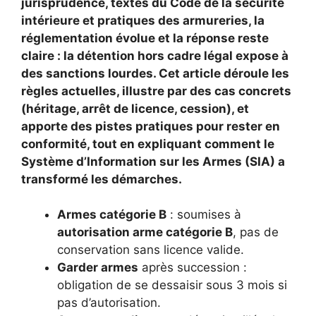
Sportif -
jurisprudence, textes du Code de la sécurité
avec les
Escalade
Compatibles
intérieure et pratiques des armureries, la
écrans
Sports De
avec Les
réglementation évolue et la réponse reste
Tactiles - S -
Plein Air Vélo
écrans
claire : la détention hors cadre légal expose à
XXL
VTT Travailler
Tactiles - Noir
des sanctions lourdes. Cet article déroule les
- XL
règles actuelles, illustre par des cas concrets
(héritage, arrêt de licence, cession), et
apporte des pistes pratiques pour rester en
conformité, tout en expliquant comment le
Système d’Information sur les Armes (SIA) a
transformé les démarches.
Armes catégorie B
: soumises à
autorisation arme catégorie B
, pas de
conservation sans licence valide.
Garder armes
après succession :
obligation de se dessaisir sous 3 mois si
pas d’autorisation.