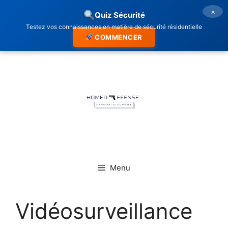
×
Quiz Sécurité
Testez vos connaissances en matière de sécurité résidentielle
COMMENCER
Aller
au
contenu
Menu
Vidéosurveillance