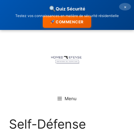
×
Quiz Sécurité
Testez vos connaissances en matière de sécurité résidentielle
COMMENCER
Aller
au
contenu
Menu
Self-Défense