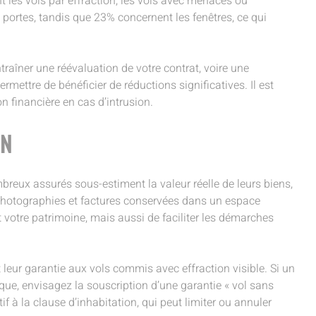
 les vols par effraction, les vols avec menaces ou
 portes, tandis que 23% concernent les fenêtres, ce qui
raîner une réévaluation de votre contrat, voire une
rmettre de bénéficier de réductions significatives. Il est
 financière en cas d’intrusion.
ON
breux assurés sous-estiment la valeur réelle de leurs biens,
t photographies et factures conservées dans un espace
votre patrimoine, mais aussi de faciliter les démarches
t leur garantie aux vols commis avec effraction visible. Si un
sque, envisagez la souscription d’une garantie « vol sans
 à la clause d’inhabitation, qui peut limiter ou annuler