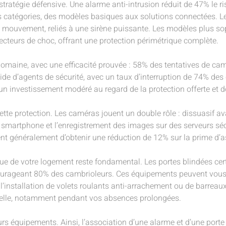
stratégie défensive. Une alarme anti-intrusion réduit de 47% le 
urs catégories, des modèles basiques aux solutions connectées. 
s de mouvement, reliés à une sirène puissante. Les modèles plus 
détecteurs de choc, offrant une protection périmétrique complète.
omaine, avec une efficacité prouvée : 58% des tentatives de camb
ide d’agents de sécurité, avec un taux d’interruption de 74% de
un investissement modéré au regard de la protection offerte et 
tte protection. Les caméras jouent un double rôle : dissuasif av
smartphone et l’enregistrement des images sur des serveurs séc
ent généralement d’obtenir une réduction de 12% sur la prime d’
ue de votre logement reste fondamental. Les portes blindées cer
ourageant 80% des cambrioleurs. Ces équipements peuvent vous f
, l’installation de volets roulants anti-arrachement ou de barrea
ielle, notamment pendant vos absences prolongées.
rs équipements. Ainsi, l’association d’une alarme et d’une porte