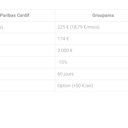
Paribas Cardif
Groupama
s)
225 € (18,79 €/mois)
174 €
3 000 €
-10%
60 jours
Option (+50 €/an)