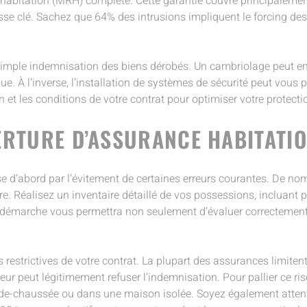
 habitation (MRH) complète. Cette garantie couvre principalement
sse clé. Sachez que 64% des intrusions impliquent le forcing des
simple indemnisation des biens dérobés. Un cambriolage peut ent
. À l’inverse, l’installation de systèmes de sécurité peut vous pe
 les conditions de votre contrat pour optimiser votre protection
RTURE D’ASSURANCE HABITATI
e d’abord par l’évitement de certaines erreurs courantes. De nom
tre. Réalisez un inventaire détaillé de vos possessions, incluan
e démarche vous permettra non seulement d’évaluer correctement 
 restrictives de votre contrat. La plupart des assurances limiten
reur peut légitimement refuser l’indemnisation. Pour pallier ce ri
z-de-chaussée ou dans une maison isolée. Soyez également attentif