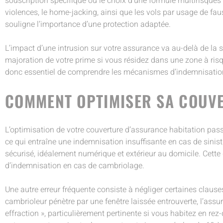
souscription spécifique ou le choix d’une formule multirisques
violences, le home-jacking, ainsi que les vols par usage de fau
souligne l’importance d’une protection adaptée.
L’impact d’une intrusion sur votre assurance va au-delà de la 
majoration de votre prime si vous résidez dans une zone à risque
donc essentiel de comprendre les mécanismes d’indemnisation et
COMMENT OPTIMISER SA COUVE
L’optimisation de votre couverture d’assurance habitation pass
ce qui entraîne une indemnisation insuffisante en cas de sinis
sécurisé, idéalement numérique et extérieur au domicile. Cett
d’indemnisation en cas de cambriolage.
Une autre erreur fréquente consiste à négliger certaines clauses
cambrioleur pénètre par une fenêtre laissée entrouverte, l’assu
effraction », particulièrement pertinente si vous habitez en re